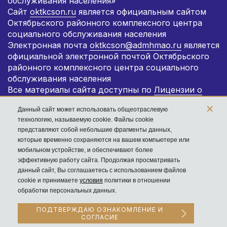
обслуживания населения»
Сайт
oktkcson.ru
является официальным сайтом
Октябрьского районного комплексного центра
социального обслуживания населения
Электронная почта
oktkcson@admhmao.ru
является
официальной электронной почтой Октябрьского
районного комплексного центра социального
обслуживания населения
Все материалы сайта доступны по
Лицензии о
распространении информации
.
×
Данный сайт может использовать общеотраслевую
Ограничение по возрасту: 18+
технологию, называемую cookie. Файлы cookie
представляют собой небольшие фрагменты данных,
которые временно сохраняются на вашем компьютере или
мобильном устройстве, и обеспечивают более
эффективную работу сайта. Продолжая просматривать
данный сайт, Вы соглашаетесь с использованием файлов
Сайт является Российским программным
cookie и принимаете
условия
политики в отношении
продуктом и размещён на
сервере под
обработки персональных данных.
юрисдикцией Российской Федерации
ПОДТВЕРЖДАЮ ОЗНАКОМЛЕНИЕ И
СОГЛАСИЕ