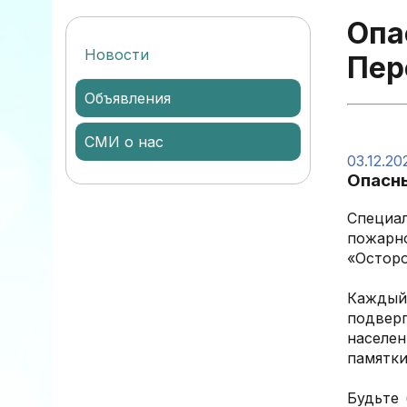
Опа
Новости
Пер
Объявления
СМИ о нас
03.12.20
Опасны
Специа
пожарн
«Осторо
Каждый 
подвер
населе
памятки
️Будьте