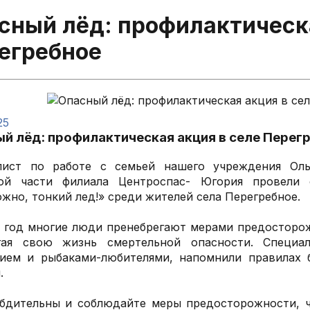
сный лёд: профилактическа
егребное
25
й лёд: профилактическая акция в селе Перег
лист по работе с семьей нашего учреждения Оль
ой части филиала Центроспас- Югория провели о
жно, тонкий лед!» среди жителей села Перегребное.
год многие люди пренебрегают мерами предосторож
гая свою жизнь смертельной опасности. Специа
нием и рыбаками-любителями, напомнили правилах 
.
 бдительны и соблюдайте меры предосторожности, ч