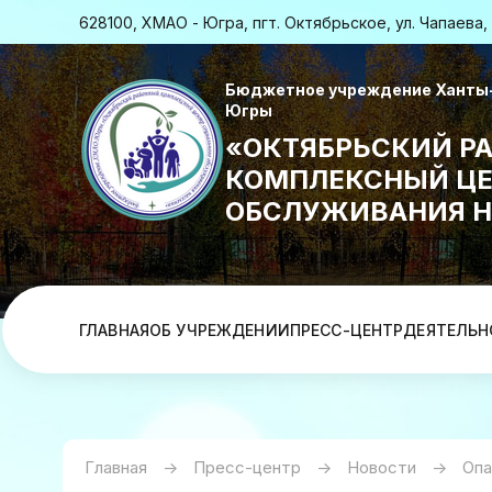
628100, ХМАО - Югра, пгт. Октябрьское, ул. Чапаева, 
Бюджетное учреждение Ханты-
Югры
«ОКТЯБРЬСКИЙ Р
КОМПЛЕКСНЫЙ ЦЕ
ОБСЛУЖИВАНИЯ Н
ГЛАВНАЯ
ОБ УЧРЕЖДЕНИИ
ПРЕСС-ЦЕНТР
ДЕЯТЕЛЬН
Главная
->
Пресс-центр
->
Новости
->
Опа