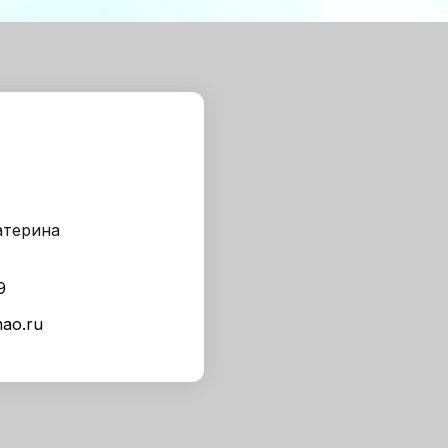
атерина
9
ao.ru