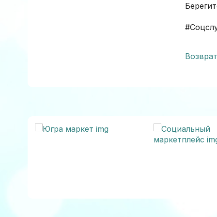
Берегит
#Соцсл
Возврат