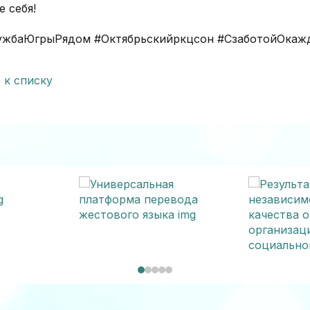
е себя!
ужбаЮгрыРядом #Октябрьскийркцсон #СзаботойОкаж
 к списку