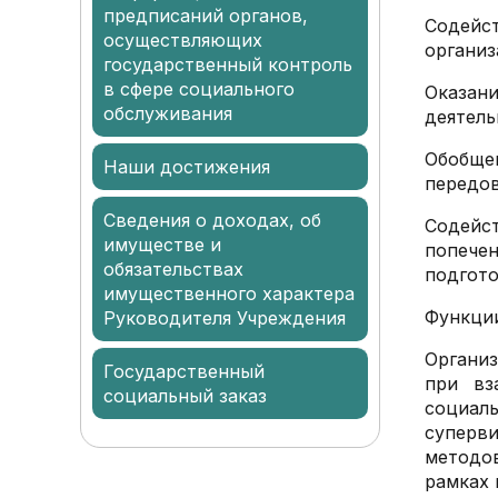
предписаний органов,
Содейс
осуществляющих
организ
государственный контроль
в сфере социального
Оказан
обслуживания
деятель
Обобщен
Наши достижения
передов
Сведения о доходах, об
Содейс
имуществе и
попече
обязательствах
подгото
имущественного характера
Функци
Руководителя Учреждения
Организ
Государственный
при вз
социальный заказ
социал
суперв
методо
рамках 