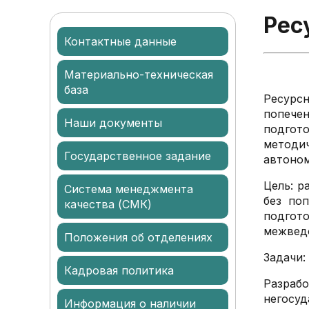
Рес
Контактные данные
Материально-техническая
база
Ресурсн
попече
Наши документы
подгото
методи
Государственное задание
автоном
Цель: р
Система менеджмента
без по
качества (СМК)
подгот
межвед
Положения об отделениях
Задачи:
Кадровая политика
Разрабо
негосуд
Информация о наличии