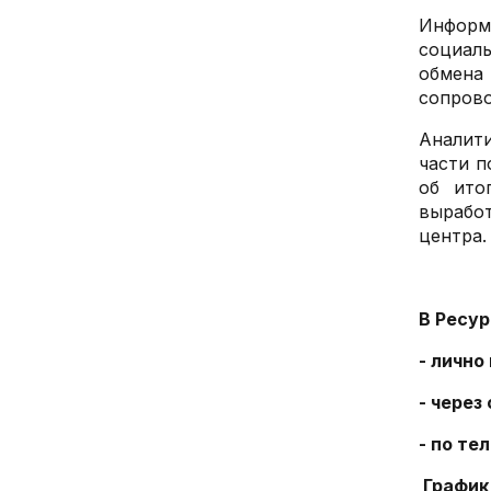
Информ
социал
обмена
сопров
Аналити
части п
об ито
вырабо
центра.
В Ресу
- лично
- через
- по те
График