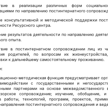
твие в реализации различных форм социальн
ациями по направлению постинтернатного сопровожд
ие консультативной и методической поддержки пос
ности Ресурсного центра.
ие результатов деятельности по направлению деятел
ого опыта.
твие в постинтернатном сопровождении лиц из чи
ния родителей, по вопросам их жизнеустройства
вки к дальнейшему самостоятельному проживанию.
и:
ационно-методическая функция предусматривает ор
аимодействии с государственными и негосударст
ьными партнерами на основе межведомственного в
изорское сопровождение; изучение, обобщение, 
в работы, технологий, программ, проектов, прим
направления постинтернатного сопровождения и вед